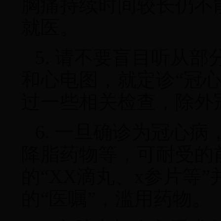
胸痛持续时间较长仍不
就医。
5. 请不要盲目听从部
和心电图，就定诊“冠心
过一些相关检查
，
除外
6. 一旦确诊为冠心病
降脂药物等
，
可耐受的
的“XX滴丸、x参片等
的“医嘱”
，
滥用药物。