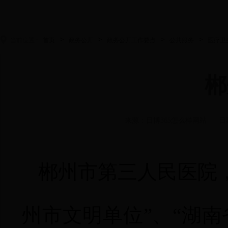
>
>
>
>
当前位置 :
首页
政务公开
政务公开工作要点
公共服务
医疗卫
郴
来源：日博365怎么样网站
日
郴州市第三人民医院
州市文明单位”、“湖南