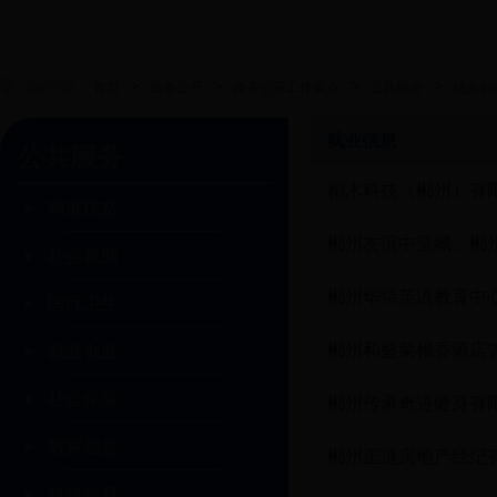
>
>
>
>
当前位置 :
首页
政务公开
政务公开工作要点
公共服务
就业创
就业信息
公共服务
稻木科技（郴州）有
精准扶贫
郴州友谊中皇城、郴
社会救助
郴州华特英语教育中
医疗卫生
郴州和盛菜根香酒店
就业创业
社会保险
郴州传承奇迹健身有
教育信息
郴州正道房地产经纪
科技信息