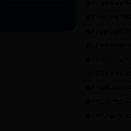
郴州市金煌装饰有限
郴州共创行房地产经
郴州市柏林申达贸易
长沙百联装饰公司郴
郴州圣安娜食品有限
龙女温泉高尔夫健身
郴州凯程医药有限公
郴州格兰博科技股份
郴州华天大酒店招聘