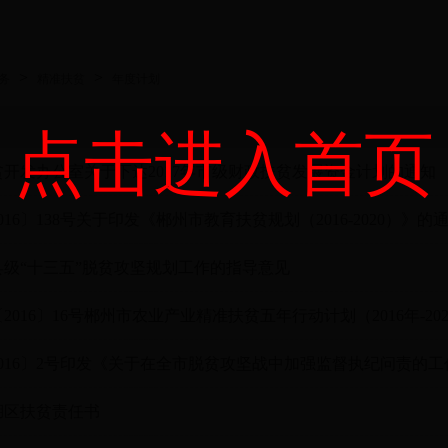
>
>
务
精准扶贫
年度计划
点击进入首页
开发办公室关于下达2017年市级财政扶贫发展资金计划的通知
016〕138号关于印发《郴州市教育扶贫规划（2016-2020）》的
县级“十三五”脱贫攻坚规划工作的指导意见
2016〕16号郴州市农业产业精准扶贫五年行动计划（2016年-20
016〕2号印发《关于在全市脱贫攻坚战中加强监督执纪问责的
北湖区扶贫责任书