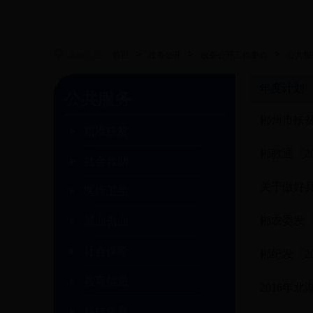
>
>
>
当前位置 :
首页
政务公开
政务公开工作要点
公共服
年度计划
公共服务
郴州市扶贫
精准扶贫
郴教通〔2
社会救助
关于做好
医疗卫生
郴农委发〔
就业创业
社会保险
郴纪发〔2
教育信息
2016年
科技信息