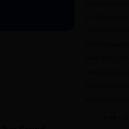
养老保险主要政策解
关于调整2016年城乡
北湖区特困人员供养
北湖区城乡低保相关
华塘镇-下岗失业人
华塘镇-灵活就业人
石盖塘镇灵活就业人
湖南省贯彻落实人力
共14条 1/1