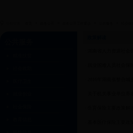
>
>
>
>
当前位置 :
首页
政务公开
政务公开工作要点
公共服务
社会保
政策解读
公共服务
湖南省人力资源社会
精准扶贫
就业困难人员社会保
社会救助
2016年湖南省整合
医疗卫生
关于机关事业单位养
就业创业
社会保险
生育保险主要政策解
教育信息
基本医疗保险主要政
科技信息