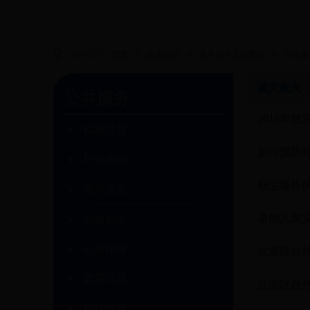
>
>
>
当前位置 :
首页
政务公开
政务公开工作要点
公共服
减灾救灾
公共服务
2016年救
精准扶贫
如何预防
社会救助
粉尘爆炸
医疗卫生
暑期儿童
就业创业
社会保险
北湖区自
教育信息
北湖区自
科技信息