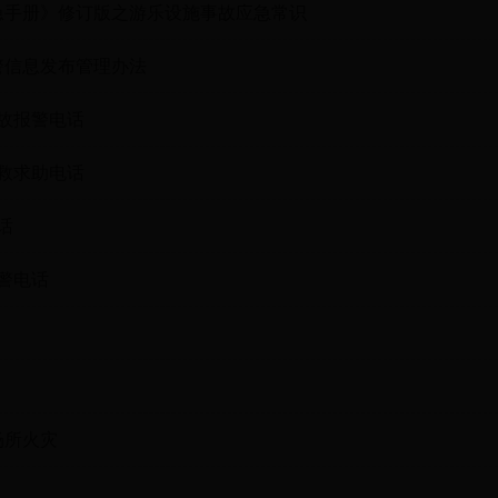
急手册》修订版之游乐设施事故应急常识
警信息发布管理办法
事故报警电话
急救求助电话
话
报警电话
场所火灾