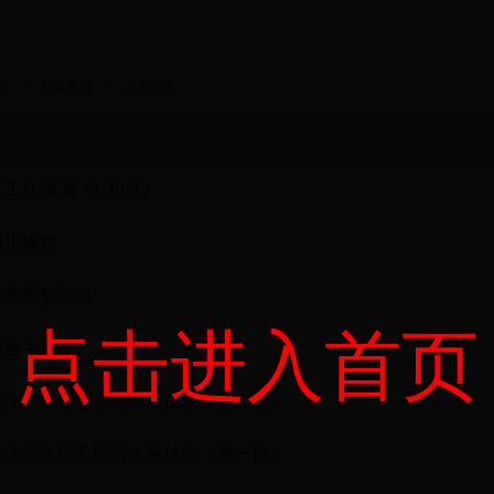
>
>
务
社会救助
减灾救灾
灾工作情况（1-10月）
粉尘爆炸
的危害和特点
点击进入首页
安全手册
然灾害生活救助资金发放表（第二批）
然灾害生活救助资金发放表（第一批）