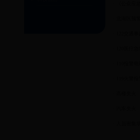
《公众应
北湖区预
122交通
120医疗
110报警电
119火警
高楼失火
汽车失火
人员密集