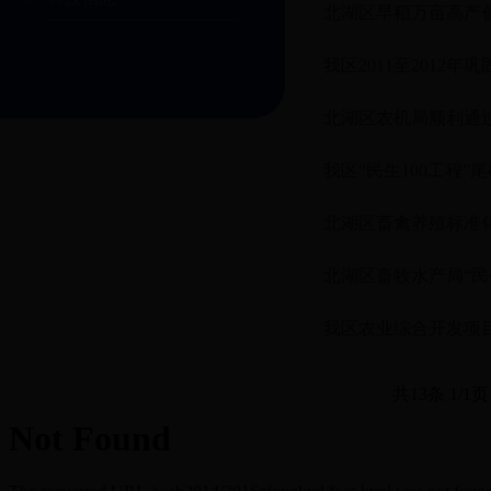
北湖区早稻万亩高产
我区2011至201
北湖区农机局顺利通过
我区“民生100工程
北湖区畜禽养殖标准
北湖区畜牧水产局“民
我区农业综合开发项
共13条 1/1