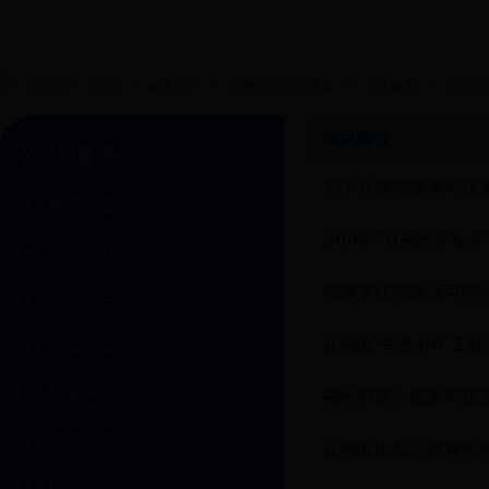
>
>
>
>
当前位置 :
首页
政务公开
政务公开工作要点
公共服务
科技信
项目验收
公共服务
关于开展湖南省科技重
精准扶贫
2016年7月郴州市全
社会救助
湖南东江湖渔业可持
医疗卫生
北湖区“民生100”
就业创业
社会保险
郴州市首个国家科技
教育信息
北湖区生态公益林检
科技信息