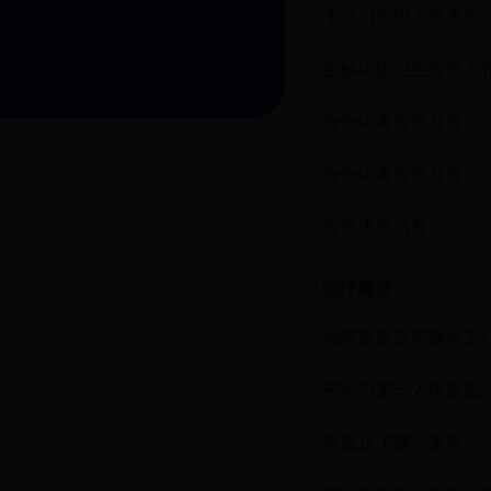
手足口病进入高发期 
图解中国卫生应急工
食物中毒应急处置
食物中毒应急处置
应急求救信号
医疗服务
湘雅医院原肿瘤科主
郴州市第一人民医院心
高血压了解。重视