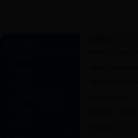
>
>
>
>
当前位置 :
首页
政务公开
政务公开工作要点
公共服务
医疗卫
医疗机构
公共服务
郴州市市直主要医疗
精准扶贫
郴州市北湖区疾病预
社会救助
郴州市县级政府举办
医疗卫生
医疗机构一览表
就业创业
社会保险
郴州市第三人民医院
教育信息
公共卫生
科技信息